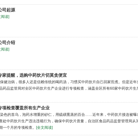
公司起源
文阅读]
公司介绍
文阅读]
专家提醒，选购中药饮片切莫贪便宜
保健治病，很多人还是信赖传统的喝药汤，习惯买中药饮片自己回家煎煮。但是近年
品药品监管局对全区中药饮片生产企业进行专项检查，涵盖全区所有60家中药饮片生
专项检查覆盖所有生产企业
染色的首乌，泡药水增重的砂仁，用硫磺熏蒸的百合……近年来，中药饮片接连被曝
查处中药饮片生产违法违规行为，确保中药饮片质量，自治区食品药品监督管理局从
期一个月的专项检查。
[全文阅读]