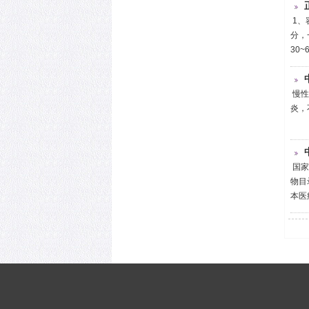
1、
分，
30
慢性
炎，
国家
物目
本医