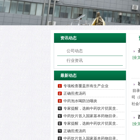
资讯动态
公司动态
[全
行业资讯
最新动态
专项检查覆盖所有生产企业
目录
正确煎煮汤药
司（
中药泡水喝防治咽炎
社会
专家提醒，选购中药饮片切莫贪..
中药饮片首入国家基本药物目录..
专家提醒，选购中药饮片切莫贪..
[全
正确煎煮汤药
中药饮片首入国家基本药物目录..