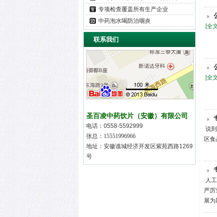
专项检查覆盖所有生产企业
中药泡水喝防治咽炎
[全
联系我们
[全
圣百凌中药饮片（安徽）有限公司
电话：
0558-5592999
说到
张总：15551996966
区食
地址：
安徽谯城经济开发区紫苑西路1269
号
人工
严厉
展为