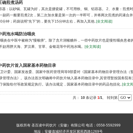
正确煎煮汤药
容器：以砂锅、瓦罐为好，其次是搪瓷罐，不可用铁、铜、铝容器。 2、水量：煎煮
一副药一般要煎煮2次，第二次加水量是第一次的一半即可，并将两次煎煮的药液合并
~60分钟；药袋说明“先下”的，要先下15分钟左右，再加入其他..
[全文阅读]
中药泡水喝防治咽炎
咽炎在中医中被称为“慢喉痹”。除了含片润喉糖外，一些中药饮片也是慢性咽炎患者
不妨用胖大海、罗汉果、甘草、金银花等中药泡水喝。
[全文阅读]
中药饮片首入国家基本药物目录
卫计委、国家发改委、国家中医药管理局等9部委对《国家基本药物目录管理办法（
录管理办法》。该办法首次明确将中药饮片纳入基本药物目录中,其管理暂按国务院有
疗保险给付等政策规定执行。该办法规定，国家基本药物目录中的药品包括化..
[全文阅
共：
10
条记录
1
/1
, 转到第:
版权所有 圣百凌中药饮片（安徽）有限公司 电话：0558-5592999
地址：安徽谯城经济开发区紫苑西路1269号