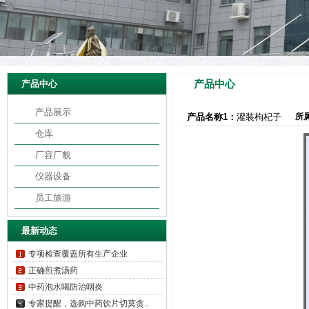
产品中心
产品中心
产品展示
产品名称1：
灌装枸杞子
所
仓库
厂容厂貌
仪器设备
员工旅游
最新动态
专项检查覆盖所有生产企业
正确煎煮汤药
中药泡水喝防治咽炎
专家提醒，选购中药饮片切莫贪..