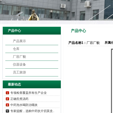
产品中心
产品中心
产品展示
产品名称1：
厂容厂貌
所属
仓库
厂容厂貌
仪器设备
员工旅游
最新动态
专项检查覆盖所有生产企业
正确煎煮汤药
中药泡水喝防治咽炎
专家提醒，选购中药饮片切莫贪..