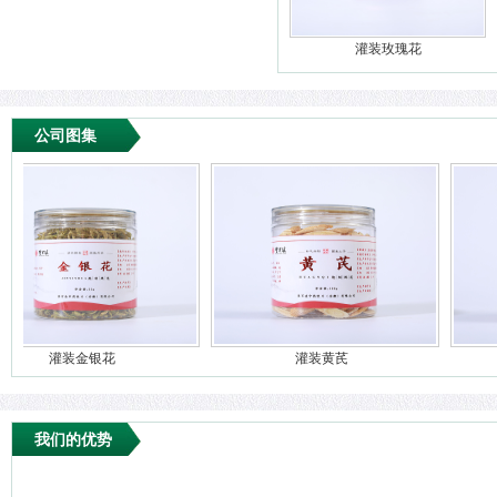
灌装玫瑰花
公司图集
灌装金银花
灌装黄芪
我们的优势